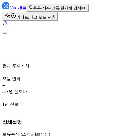
30
퍼센트
종목·지수·그룹·원자재 검색
⌘F
라이트/다크 모드 전환
현재 주식가치
오늘 변화
-
-
3개월 전보다
-
-
1년 전보다
-
-
상세설명
보유주식 (스팩,리츠제외)