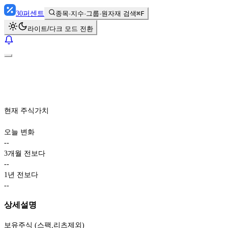
30
퍼센트
종목·지수·그룹·원자재 검색
⌘F
라이트/다크 모드 전환
현재 주식가치
오늘 변화
-
-
3개월 전보다
-
-
1년 전보다
-
-
상세설명
보유주식 (스팩,리츠제외)