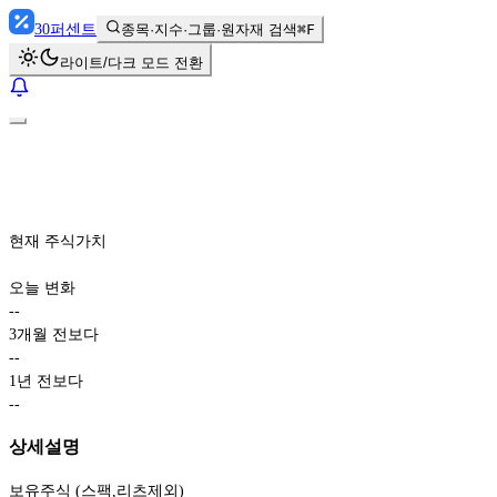
30
퍼센트
종목·지수·그룹·원자재 검색
⌘F
라이트/다크 모드 전환
현재 주식가치
오늘 변화
-
-
3개월 전보다
-
-
1년 전보다
-
-
상세설명
보유주식 (스팩,리츠제외)