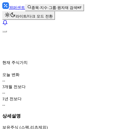
30
퍼센트
종목·지수·그룹·원자재 검색
⌘F
라이트/다크 모드 전환
현재 주식가치
오늘 변화
-
-
3개월 전보다
-
-
1년 전보다
-
-
상세설명
보유주식 (스팩,리츠제외)