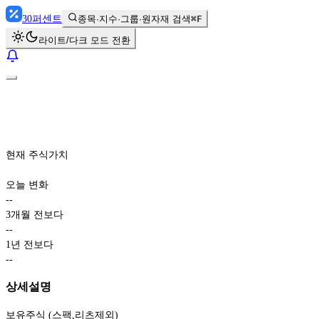
30
퍼센트
종목·지수·그룹·원자재 검색
⌘F
라이트/다크 모드 전환
현재 주식가치
오늘 변화
-
-
3개월 전보다
-
-
1년 전보다
-
-
상세설명
보유주식 (스팩,리츠제외)