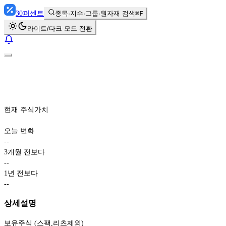
30
퍼센트
종목·지수·그룹·원자재 검색
⌘F
라이트/다크 모드 전환
현재 주식가치
오늘 변화
-
-
3개월 전보다
-
-
1년 전보다
-
-
상세설명
보유주식 (스팩,리츠제외)