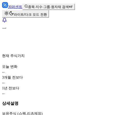
30
퍼센트
종목·지수·그룹·원자재 검색
⌘F
라이트/다크 모드 전환
현재 주식가치
오늘 변화
-
-
3개월 전보다
-
-
1년 전보다
-
-
상세설명
보유주식 (스팩,리츠제외)