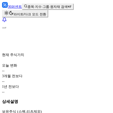
30
퍼센트
종목·지수·그룹·원자재 검색
⌘F
라이트/다크 모드 전환
현재 주식가치
오늘 변화
-
-
3개월 전보다
-
-
1년 전보다
-
-
상세설명
보유주식 (스팩,리츠제외)