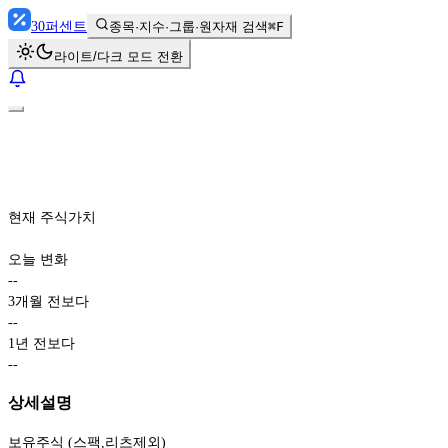
30
퍼센트
종목·지수·그룹·원자재 검색
⌘F
라이트/다크 모드 전환
현재 주식가치
오늘 변화
-
-
3개월 전보다
-
-
1년 전보다
-
-
상세설명
보유주식 (스팩,리츠제외)