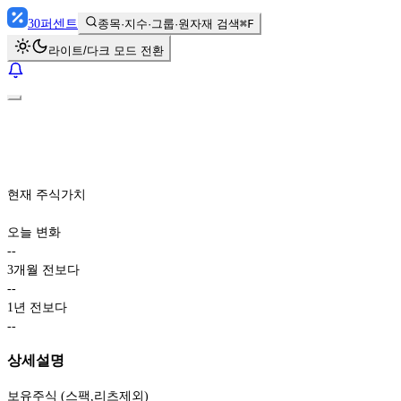
30
퍼센트
종목·지수·그룹·원자재 검색
⌘F
라이트/다크 모드 전환
현재 주식가치
오늘 변화
-
-
3개월 전보다
-
-
1년 전보다
-
-
상세설명
보유주식 (스팩,리츠제외)