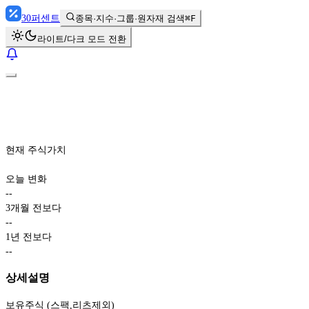
30
퍼센트
종목·지수·그룹·원자재 검색
⌘F
라이트/다크 모드 전환
현재 주식가치
오늘 변화
-
-
3개월 전보다
-
-
1년 전보다
-
-
상세설명
보유주식 (스팩,리츠제외)