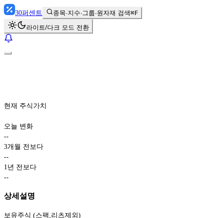
30
퍼센트
종목·지수·그룹·원자재 검색
⌘F
라이트/다크 모드 전환
현재 주식가치
오늘 변화
-
-
3개월 전보다
-
-
1년 전보다
-
-
상세설명
보유주식 (스팩,리츠제외)