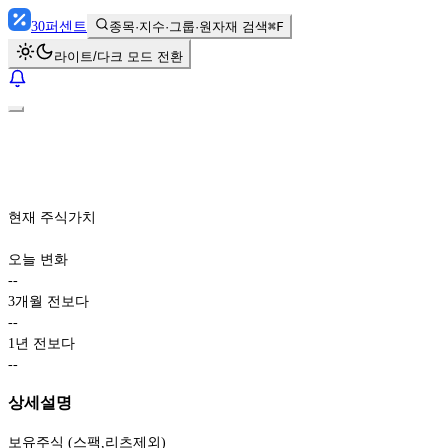
30
퍼센트
종목·지수·그룹·원자재 검색
⌘F
라이트/다크 모드 전환
현재 주식가치
오늘 변화
-
-
3개월 전보다
-
-
1년 전보다
-
-
상세설명
보유주식 (스팩,리츠제외)