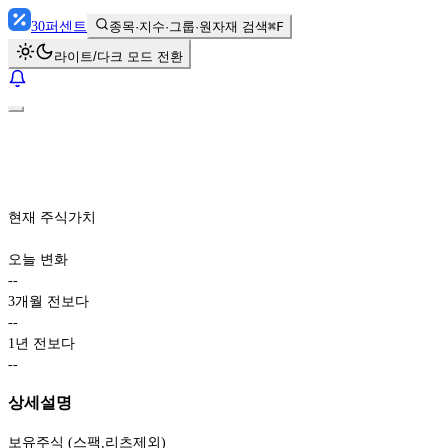
30
퍼센트
종목·지수·그룹·원자재 검색
⌘F
라이트/다크 모드 전환
현재 주식가치
오늘 변화
-
-
3개월 전보다
-
-
1년 전보다
-
-
상세설명
보유주식 (스팩,리츠제외)