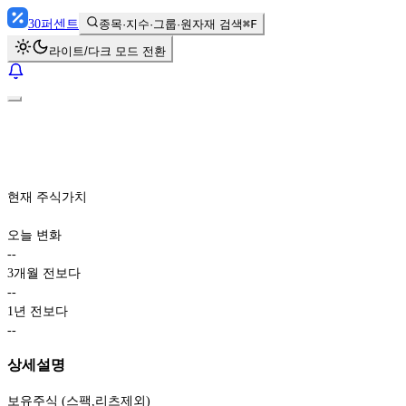
30
퍼센트
종목·지수·그룹·원자재 검색
⌘F
라이트/다크 모드 전환
현재 주식가치
오늘 변화
-
-
3개월 전보다
-
-
1년 전보다
-
-
상세설명
보유주식 (스팩,리츠제외)