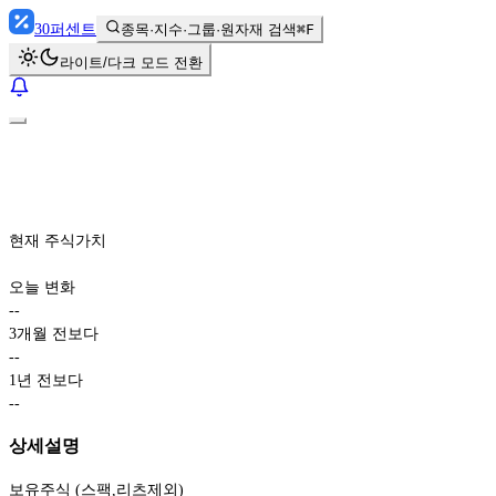
30
퍼센트
종목·지수·그룹·원자재 검색
⌘F
라이트/다크 모드 전환
현재 주식가치
오늘 변화
-
-
3개월 전보다
-
-
1년 전보다
-
-
상세설명
보유주식 (스팩,리츠제외)