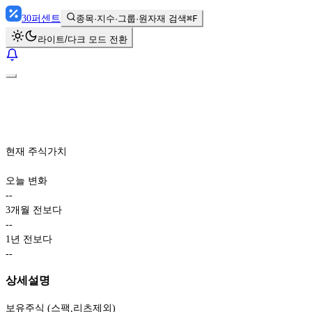
30
퍼센트
종목·지수·그룹·원자재 검색
⌘F
라이트/다크 모드 전환
현재 주식가치
오늘 변화
-
-
3개월 전보다
-
-
1년 전보다
-
-
상세설명
보유주식 (스팩,리츠제외)