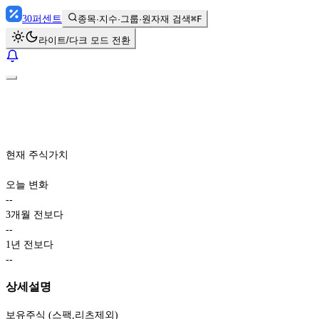
30
퍼센트
종목·지수·그룹·원자재 검색
⌘F
라이트/다크 모드 전환
현재 주식가치
오늘 변화
-
-
3개월 전보다
-
-
1년 전보다
-
-
상세설명
보유주식 (스팩,리츠제외)