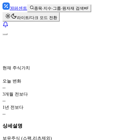
30
퍼센트
종목·지수·그룹·원자재 검색
⌘F
라이트/다크 모드 전환
현재 주식가치
오늘 변화
-
-
3개월 전보다
-
-
1년 전보다
-
-
상세설명
보유주식 (스팩,리츠제외)