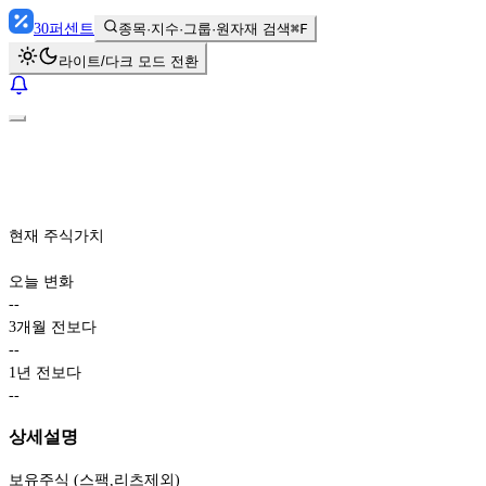
30
퍼센트
종목·지수·그룹·원자재 검색
⌘F
라이트/다크 모드 전환
현재 주식가치
오늘 변화
-
-
3개월 전보다
-
-
1년 전보다
-
-
상세설명
보유주식 (스팩,리츠제외)