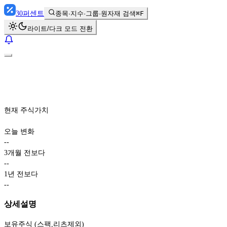
30
퍼센트
종목·지수·그룹·원자재 검색
⌘F
라이트/다크 모드 전환
현재 주식가치
오늘 변화
-
-
3개월 전보다
-
-
1년 전보다
-
-
상세설명
보유주식 (스팩,리츠제외)