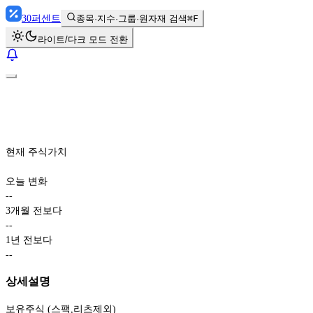
30
퍼센트
종목·지수·그룹·원자재 검색
⌘F
라이트/다크 모드 전환
현재 주식가치
오늘 변화
-
-
3개월 전보다
-
-
1년 전보다
-
-
상세설명
보유주식 (스팩,리츠제외)