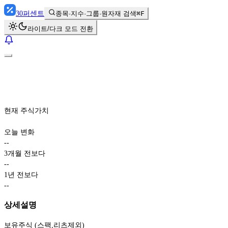
30
퍼센트
종목·지수·그룹·원자재 검색
⌘F
라이트/다크 모드 전환
현재 주식가치
오늘 변화
-
-
3개월 전보다
-
-
1년 전보다
-
-
상세설명
보유주식 (스팩,리츠제외)