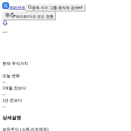
30
퍼센트
종목·지수·그룹·원자재 검색
⌘F
라이트/다크 모드 전환
현재 주식가치
오늘 변화
-
-
3개월 전보다
-
-
1년 전보다
-
-
상세설명
보유주식 (스팩,리츠제외)