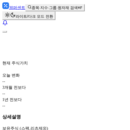
30
퍼센트
종목·지수·그룹·원자재 검색
⌘F
라이트/다크 모드 전환
현재 주식가치
오늘 변화
-
-
3개월 전보다
-
-
1년 전보다
-
-
상세설명
보유주식 (스팩,리츠제외)