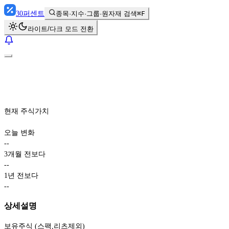
30
퍼센트
종목·지수·그룹·원자재 검색
⌘F
라이트/다크 모드 전환
현재 주식가치
오늘 변화
-
-
3개월 전보다
-
-
1년 전보다
-
-
상세설명
보유주식 (스팩,리츠제외)