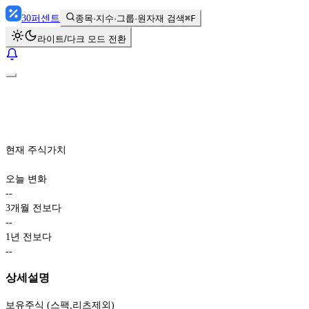
30
퍼센트
종목·지수·그룹·원자재 검색
⌘F
라이트/다크 모드 전환
현재 주식가치
오늘 변화
-
-
3개월 전보다
-
-
1년 전보다
-
-
상세설명
보유주식 (스팩,리츠제외)