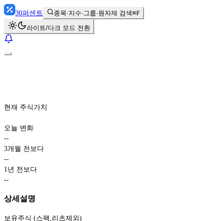
30
퍼센트
종목·지수·그룹·원자재 검색
⌘F
라이트/다크 모드 전환
현재 주식가치
오늘 변화
-
-
3개월 전보다
-
-
1년 전보다
-
-
상세설명
보유주식 (스팩,리츠제외)