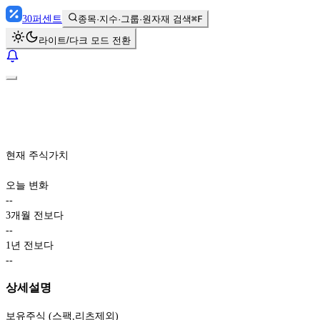
30
퍼센트
종목·지수·그룹·원자재 검색
⌘F
라이트/다크 모드 전환
현재 주식가치
오늘 변화
-
-
3개월 전보다
-
-
1년 전보다
-
-
상세설명
보유주식 (스팩,리츠제외)