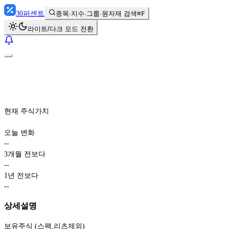
30
퍼센트
종목·지수·그룹·원자재 검색
⌘F
라이트/다크 모드 전환
현재 주식가치
오늘 변화
-
-
3개월 전보다
-
-
1년 전보다
-
-
상세설명
보유주식 (스팩,리츠제외)