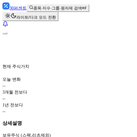
30
퍼센트
종목·지수·그룹·원자재 검색
⌘F
라이트/다크 모드 전환
현재 주식가치
오늘 변화
-
-
3개월 전보다
-
-
1년 전보다
-
-
상세설명
보유주식 (스팩,리츠제외)