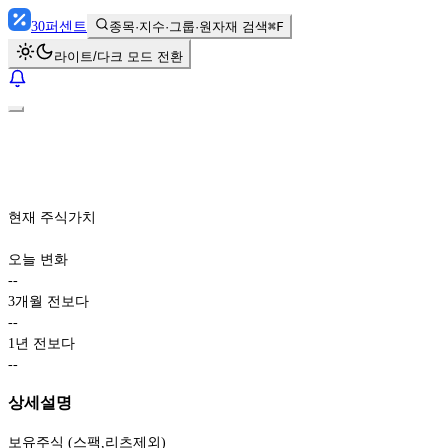
30
퍼센트
종목·지수·그룹·원자재 검색
⌘F
라이트/다크 모드 전환
현재 주식가치
오늘 변화
-
-
3개월 전보다
-
-
1년 전보다
-
-
상세설명
보유주식 (스팩,리츠제외)