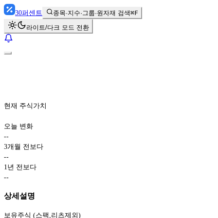
30
퍼센트
종목·지수·그룹·원자재 검색
⌘F
라이트/다크 모드 전환
현재 주식가치
오늘 변화
-
-
3개월 전보다
-
-
1년 전보다
-
-
상세설명
보유주식 (스팩,리츠제외)