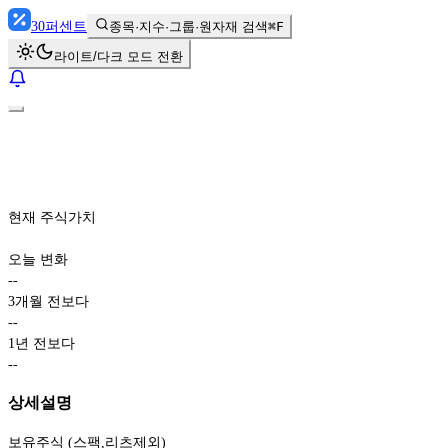
30
퍼센트
종목·지수·그룹·원자재 검색
⌘F
라이트/다크 모드 전환
현재 주식가치
오늘 변화
-
-
3개월 전보다
-
-
1년 전보다
-
-
상세설명
보유주식 (스팩,리츠제외)