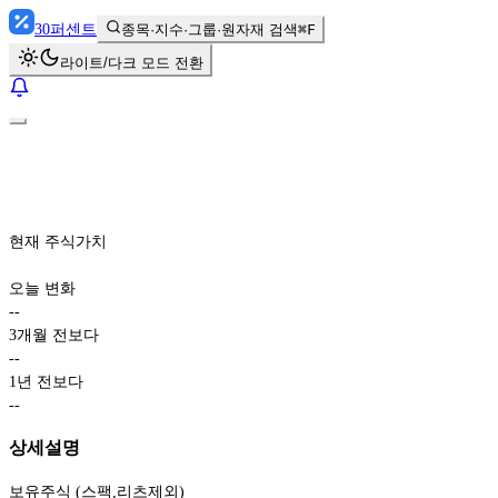
30
퍼센트
종목·지수·그룹·원자재 검색
⌘F
라이트/다크 모드 전환
현재 주식가치
오늘 변화
-
-
3개월 전보다
-
-
1년 전보다
-
-
상세설명
보유주식 (스팩,리츠제외)