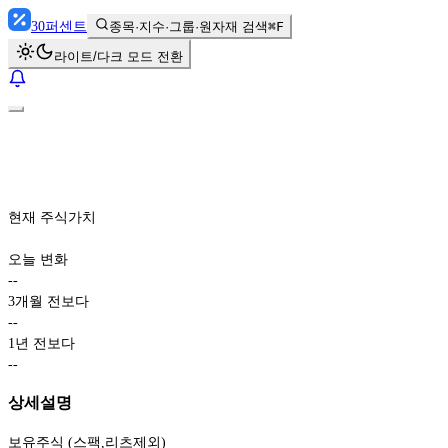
30
퍼센트
종목·지수·그룹·원자재 검색
⌘F
라이트/다크 모드 전환
현재 주식가치
오늘 변화
-
-
3개월 전보다
-
-
1년 전보다
-
-
상세설명
보유주식 (스팩,리츠제외)