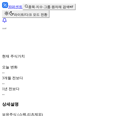
30
퍼센트
종목·지수·그룹·원자재 검색
⌘F
라이트/다크 모드 전환
현재 주식가치
오늘 변화
-
-
3개월 전보다
-
-
1년 전보다
-
-
상세설명
보유주식 (스팩,리츠제외)