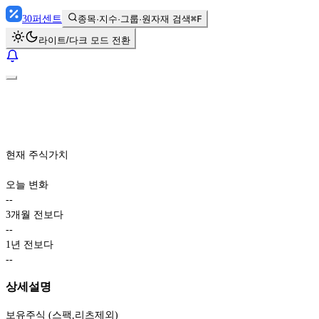
30
퍼센트
종목·지수·그룹·원자재 검색
⌘F
라이트/다크 모드 전환
현재 주식가치
오늘 변화
-
-
3개월 전보다
-
-
1년 전보다
-
-
상세설명
보유주식 (스팩,리츠제외)