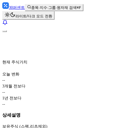
30
퍼센트
종목·지수·그룹·원자재 검색
⌘F
라이트/다크 모드 전환
현재 주식가치
오늘 변화
-
-
3개월 전보다
-
-
1년 전보다
-
-
상세설명
보유주식 (스팩,리츠제외)