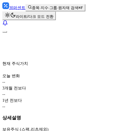
30
퍼센트
종목·지수·그룹·원자재 검색
⌘F
라이트/다크 모드 전환
현재 주식가치
오늘 변화
-
-
3개월 전보다
-
-
1년 전보다
-
-
상세설명
보유주식 (스팩,리츠제외)