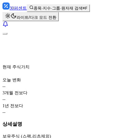
30
퍼센트
종목·지수·그룹·원자재 검색
⌘F
라이트/다크 모드 전환
현재 주식가치
오늘 변화
-
-
3개월 전보다
-
-
1년 전보다
-
-
상세설명
보유주식 (스팩,리츠제외)