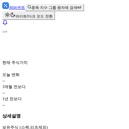
30
퍼센트
종목·지수·그룹·원자재 검색
⌘F
라이트/다크 모드 전환
현재 주식가치
오늘 변화
-
-
3개월 전보다
-
-
1년 전보다
-
-
상세설명
보유주식 (스팩,리츠제외)