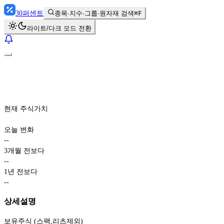
30
퍼센트
종목·지수·그룹·원자재 검색
⌘F
라이트/다크 모드 전환
현재 주식가치
오늘 변화
-
-
3개월 전보다
-
-
1년 전보다
-
-
상세설명
보유주식 (스팩,리츠제외)