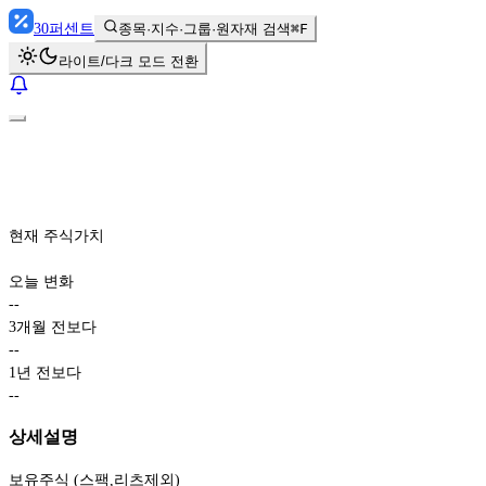
30
퍼센트
종목·지수·그룹·원자재 검색
⌘F
라이트/다크 모드 전환
현재 주식가치
오늘 변화
-
-
3개월 전보다
-
-
1년 전보다
-
-
상세설명
보유주식 (스팩,리츠제외)