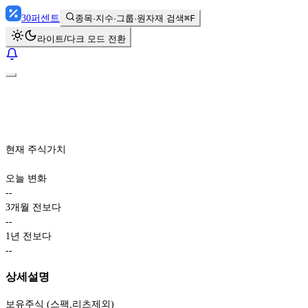
30
퍼센트
종목·지수·그룹·원자재 검색
⌘F
라이트/다크 모드 전환
현재 주식가치
오늘 변화
-
-
3개월 전보다
-
-
1년 전보다
-
-
상세설명
보유주식 (스팩,리츠제외)