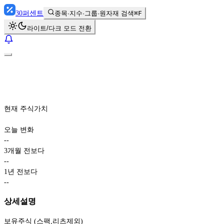
30
퍼센트
종목·지수·그룹·원자재 검색
⌘F
라이트/다크 모드 전환
현재 주식가치
오늘 변화
-
-
3개월 전보다
-
-
1년 전보다
-
-
상세설명
보유주식 (스팩,리츠제외)