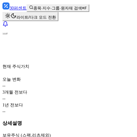
30
퍼센트
종목·지수·그룹·원자재 검색
⌘F
라이트/다크 모드 전환
현재 주식가치
오늘 변화
-
-
3개월 전보다
-
-
1년 전보다
-
-
상세설명
보유주식 (스팩,리츠제외)