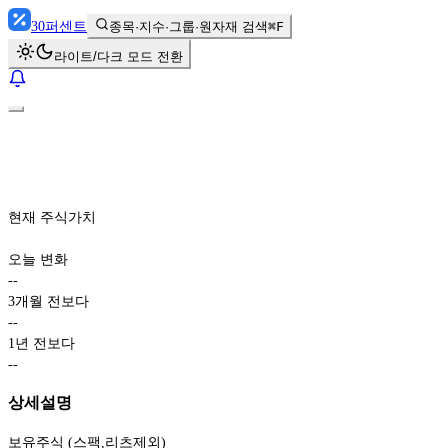
30
퍼센트
종목·지수·그룹·원자재 검색
⌘F
라이트/다크 모드 전환
현재 주식가치
오늘 변화
-
-
3개월 전보다
-
-
1년 전보다
-
-
상세설명
보유주식 (스팩,리츠제외)