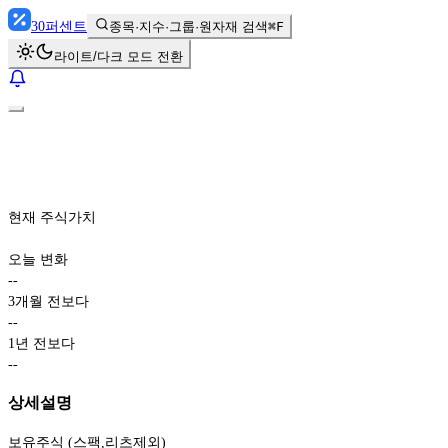
30
퍼센트
종목·지수·그룹·원자재 검색
⌘F
라이트/다크 모드 전환
현재 주식가치
오늘 변화
-
-
3개월 전보다
-
-
1년 전보다
-
-
상세설명
보유주식 (스팩,리츠제외)