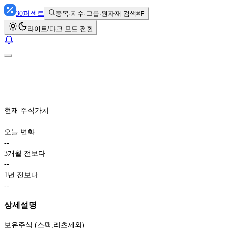
30
퍼센트
종목·지수·그룹·원자재 검색
⌘F
라이트/다크 모드 전환
현재 주식가치
오늘 변화
-
-
3개월 전보다
-
-
1년 전보다
-
-
상세설명
보유주식 (스팩,리츠제외)